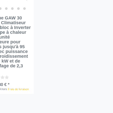
ue GAW 30
 Climatiseur
loc à Inverter
pe à chaleur
unité
ieure pour
s jusqu'à 95
ec puissance
froidissement
9 kW et de
fage de 2,3
30 € *
A
hors
Frais de livraison