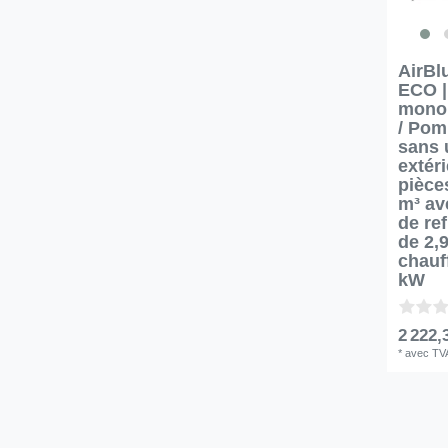
AirBl
ECO |
monob
/ Pom
sans 
extér
pièce
m³ av
de re
de 2,
chauf
kW
2 222,
*
avec TV