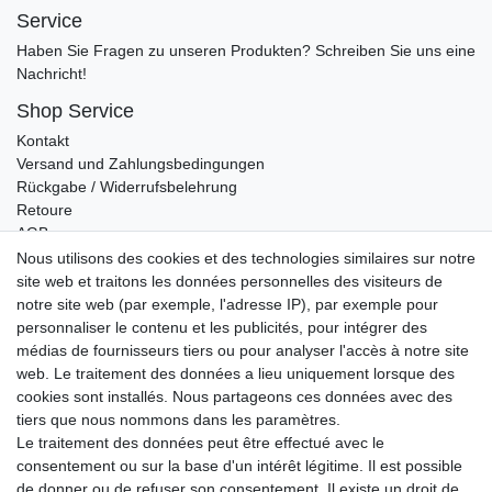
Service
Haben Sie Fragen zu unseren Produkten? Schreiben Sie uns eine
Nachricht!
Shop Service
Kontakt
Versand und Zahlungsbedingungen
Rückgabe / Widerrufsbelehrung
Retoure
AGB
Vertrag widerrufen
Nous utilisons des cookies et des technologies similaires sur notre
site web et traitons les données personnelles des visiteurs de
Informationen
notre site web (par exemple, l'adresse IP), par exemple pour
Datenschutz
personnaliser le contenu et les publicités, pour intégrer des
Impressum
médias de fournisseurs tiers ou pour analyser l'accès à notre site
web. Le traitement des données a lieu uniquement lorsque des
cookies sont installés. Nous partageons ces données avec des
tiers que nous nommons dans les paramètres.
Wir verschicken klimaneutral mit DPD
Le traitement des données peut être effectué avec le
consentement ou sur la base d'un intérêt légitime. Il est possible
de donner ou de refuser son consentement. Il existe un droit de