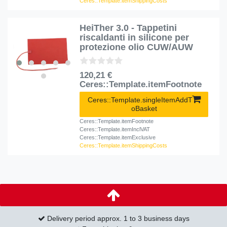
Ceres::Template.itemShippingCosts
HeiTher 3.0 - Tappetini
riscaldanti in silicone per
protezione olio CUW/AUW
120,21 €
Ceres::Template.itemFootnote
Ceres::Template.singleItemAddT
oBasket
Ceres::Template.itemFootnote
Ceres::Template.itemInclVAT
Ceres::Template.itemExclusive
Ceres::Template.itemShippingCosts
Delivery period approx. 1 to 3 business days