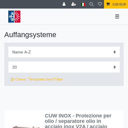
0,00 EUR
☰
Auffangsysteme
Ceres::Template.itemFilter
CUW INOX - Protezione per
olio / separatore olio in
acciaio inox V2A / acciaio