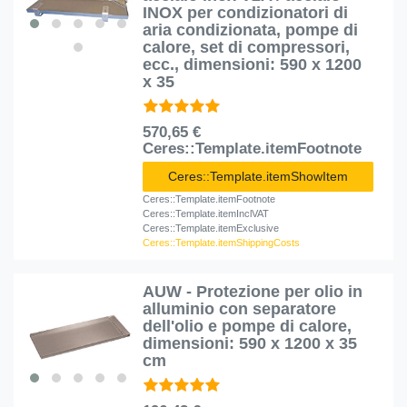
INOX per condizionatori di
aria condizionata, pompe di
calore, set di compressori,
ecc., dimensioni: 590 x 1200
x 35
570,65 €
Ceres::Template.itemFootnote
Ceres::Template.itemShowItem
Ceres::Template.itemFootnote
Ceres::Template.itemInclVAT
Ceres::Template.itemExclusive
Ceres::Template.itemShippingCosts
AUW - Protezione per olio in
alluminio con separatore
dell'olio e pompe di calore,
dimensioni: 590 x 1200 x 35
cm