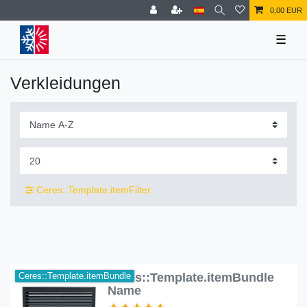
0,00 EUR
☰
Verkleidungen
Ceres::Template.itemFilter
Ceres::Template.itemBundle
Ceres::Template.itemBundle
Name