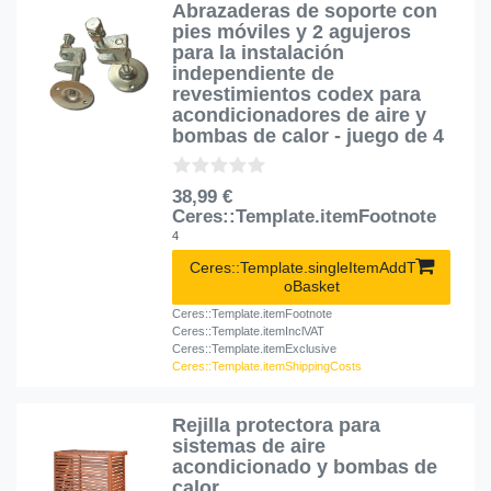
Abrazaderas de soporte con
pies móviles y 2 agujeros
para la instalación
independiente de
revestimientos codex para
acondicionadores de aire y
bombas de calor - juego de 4
38,99 €
Ceres::Template.itemFootnote
4
Ceres::Template.singleItemAddT
oBasket
Ceres::Template.itemFootnote
Ceres::Template.itemInclVAT
Ceres::Template.itemExclusive
Ceres::Template.itemShippingCosts
Rejilla protectora para
sistemas de aire
acondicionado y bombas de
calor