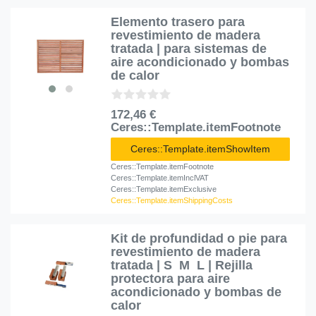
Elemento trasero para
revestimiento de madera
tratada | para sistemas de
aire acondicionado y bombas
de calor
172,46 €
Ceres::Template.itemFootnote
Ceres::Template.itemShowItem
Ceres::Template.itemFootnote
Ceres::Template.itemInclVAT
Ceres::Template.itemExclusive
Ceres::Template.itemShippingCosts
Kit de profundidad o pie para
revestimiento de madera
tratada | S  M  L | Rejilla
protectora para aire
acondicionado y bombas de
calor