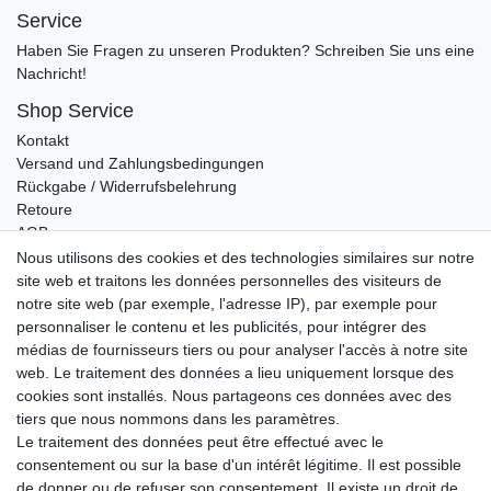
Service
Haben Sie Fragen zu unseren Produkten? Schreiben Sie uns eine
Nachricht!
Shop Service
Kontakt
Versand und Zahlungsbedingungen
Rückgabe / Widerrufsbelehrung
Retoure
AGB
Vertrag widerrufen
Nous utilisons des cookies et des technologies similaires sur notre
site web et traitons les données personnelles des visiteurs de
Informationen
notre site web (par exemple, l'adresse IP), par exemple pour
Datenschutz
personnaliser le contenu et les publicités, pour intégrer des
Impressum
médias de fournisseurs tiers ou pour analyser l'accès à notre site
web. Le traitement des données a lieu uniquement lorsque des
cookies sont installés. Nous partageons ces données avec des
tiers que nous nommons dans les paramètres.
Wir verschicken klimaneutral mit DPD
Le traitement des données peut être effectué avec le
consentement ou sur la base d'un intérêt légitime. Il est possible
de donner ou de refuser son consentement. Il existe un droit de