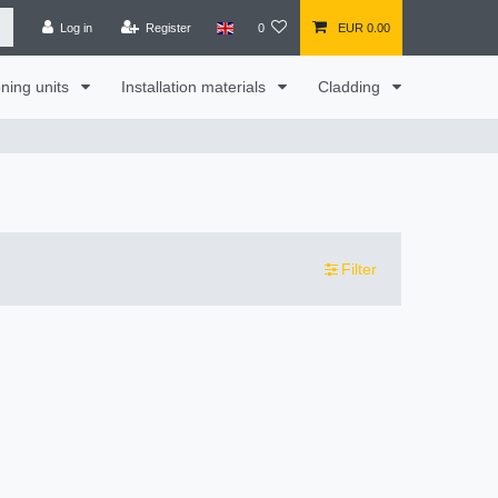
Log in
Register
0
EUR 0.00
oning units
Installation materials
Cladding
Filter