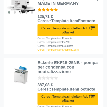
MADE IN GERMANY
125,71 €
Ceres::Template.itemFootnote
Ceres::Template.singleItemAddT
oBasket
Ceres::Template.itemFootnote
Ceres::Template.itemInclVAT
Ceres::Template.itemExclusive
Ceres::Template.itemShippingCosts
Eckerle EKF15-25NB - pompa
per condensa con
neutralizzazione
387,08 €
Ceres::Template.itemFootnote
Ceres::Template.singleItemAddT
oBasket
Ceres::Template.itemFootnote