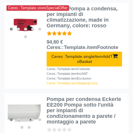
EE600 - Pompa a condensa,
Ceres::Template.storeSpecialOffer
per impianti di
climatizzazione, made in
Germany, colore: rosso
94,60 €
Ceres::Template.itemFootnote
Ceres::Template.singleItemAddT
oBasket
Ceres::Template.itemFootnote
Ceres::Template.itemInclVAT
Ceres::Template.itemExclusive
Ceres::Template.itemShippingCosts
Pompa per condensa Eckerle
EE200 Pompa sotto l'unità
per impianti di
condizionamento a parete /
montaggio a parete