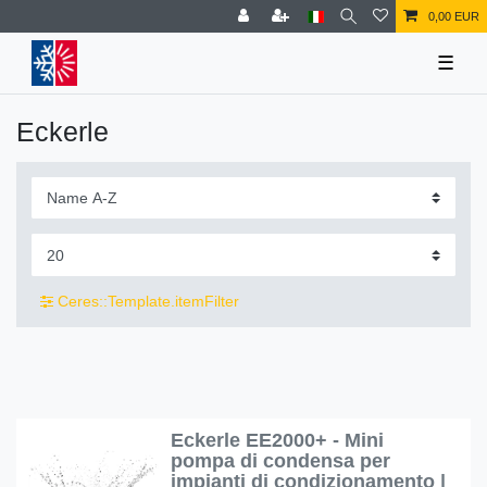
0,00 EUR
☰
Eckerle
Ceres::Template.itemFilter
Eckerle EE2000+ - Mini
pompa di condensa per
impianti di condizionamento |