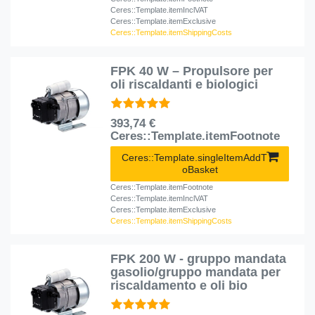
Ceres::Template.itemInclVAT
Ceres::Template.itemExclusive
Ceres::Template.itemShippingCosts
FPK 40 W – Propulsore per
oli riscaldanti e biologici
393,74 €
Ceres::Template.itemFootnote
Ceres::Template.singleItemAddT
oBasket
Ceres::Template.itemFootnote
Ceres::Template.itemInclVAT
Ceres::Template.itemExclusive
Ceres::Template.itemShippingCosts
FPK 200 W - gruppo mandata
gasolio/gruppo mandata per
riscaldamento e oli bio