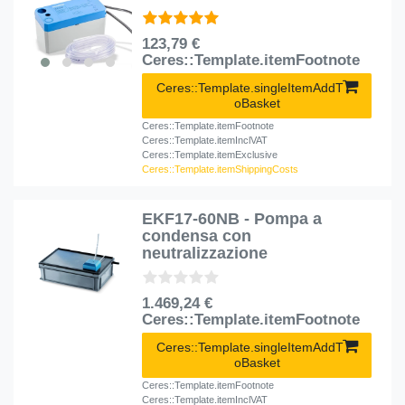
123,79 €
Ceres::Template.itemFootnote
Ceres::Template.singleItemAddT
oBasket
Ceres::Template.itemFootnote
Ceres::Template.itemInclVAT
Ceres::Template.itemExclusive
Ceres::Template.itemShippingCosts
EKF17-60NB - Pompa a
condensa con
neutralizzazione
1.469,24 €
Ceres::Template.itemFootnote
Ceres::Template.singleItemAddT
oBasket
Ceres::Template.itemFootnote
Ceres::Template.itemInclVAT