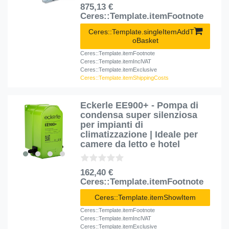
875,13 €
Ceres::Template.itemFootnote
Ceres::Template.singleItemAddT
oBasket
Ceres::Template.itemFootnote
Ceres::Template.itemInclVAT
Ceres::Template.itemExclusive
Ceres::Template.itemShippingCosts
Eckerle EE900+ - Pompa di
condensa super silenziosa
per impianti di
climatizzazione | Ideale per
camere da letto e hotel
162,40 €
Ceres::Template.itemFootnote
Ceres::Template.itemShowItem
Ceres::Template.itemFootnote
Ceres::Template.itemInclVAT
Ceres::Template.itemExclusive