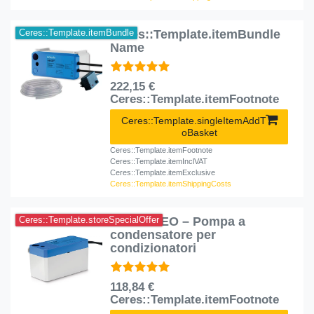
Ceres::Template.itemBundle
Ceres::Template.itemBundle
Name
222,15 €
Ceres::Template.itemFootnote
Ceres::Template.singleItemAddT
oBasket
Ceres::Template.itemFootnote
Ceres::Template.itemInclVAT
Ceres::Template.itemExclusive
Ceres::Template.itemShippingCosts
EE400 NEO – Pompa a
Ceres::Template.storeSpecialOffer
condensatore per
condizionatori
118,84 €
Ceres::Template.itemFootnote