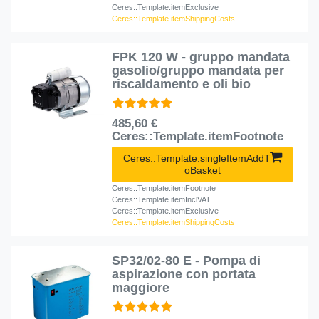
Ceres::Template.itemExclusive
Ceres::Template.itemShippingCosts
FPK 120 W - gruppo mandata
gasolio/gruppo mandata per
riscaldamento e oli bio
485,60 €
Ceres::Template.itemFootnote
Ceres::Template.singleItemAddT
oBasket
Ceres::Template.itemFootnote
Ceres::Template.itemInclVAT
Ceres::Template.itemExclusive
Ceres::Template.itemShippingCosts
SP32/02-80 E - Pompa di
aspirazione con portata
maggiore