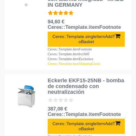
IN GERMANY
94,60 €
Ceres::Template.itemFootnote
Ceres::Template.singleItemAddT
oBasket
Ceres::Template.itemFootnote
Ceres::Template.itemInclVAT
Ceres::Template.itemExclusive
Ceres::Template.itemShippingCosts
Eckerle EKF15-25NB - bomba
de condensado con
neutralización
387,08 €
Ceres::Template.itemFootnote
Ceres::Template.singleItemAddT
oBasket