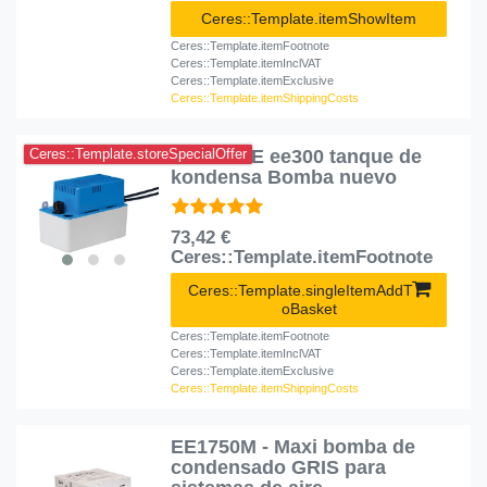
Ceres::Template.itemShowItem
Ceres::Template.itemFootnote
Ceres::Template.itemInclVAT
Ceres::Template.itemExclusive
Ceres::Template.itemShippingCosts
ECKERLE ee300 tanque de
Ceres::Template.storeSpecialOffer
kondensa Bomba nuevo
73,42 €
Ceres::Template.itemFootnote
Ceres::Template.singleItemAddT
oBasket
Ceres::Template.itemFootnote
Ceres::Template.itemInclVAT
Ceres::Template.itemExclusive
Ceres::Template.itemShippingCosts
EE1750M - Maxi bomba de
condensado GRIS para