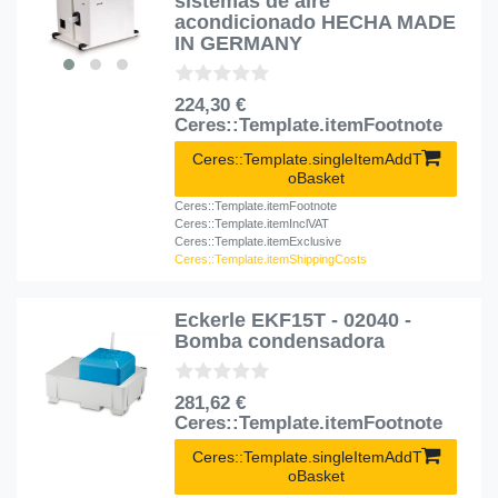
sistemas de aire
acondicionado HECHA MADE
IN GERMANY
224,30 €
Ceres::Template.itemFootnote
Ceres::Template.singleItemAddT
oBasket
Ceres::Template.itemFootnote
Ceres::Template.itemInclVAT
Ceres::Template.itemExclusive
Ceres::Template.itemShippingCosts
Eckerle EKF15T - 02040 -
Bomba condensadora
281,62 €
Ceres::Template.itemFootnote
Ceres::Template.singleItemAddT
oBasket