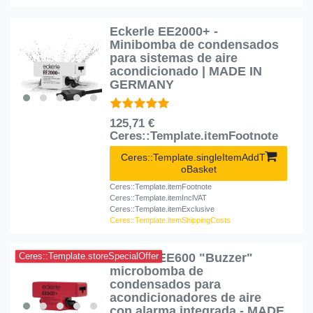
Eckerle EE2000+ -
Minibomba de condensados
para sistemas de aire
acondicionado | MADE IN
GERMANY
125,71 €
Ceres::Template.itemFootnote
Ceres::Template.singleItemAddT
oBasket
Ceres::Template.itemFootnote
Ceres::Template.itemInclVAT
Ceres::Template.itemExclusive
Ceres::Template.itemShippingCosts
Eckerle EE600 "Buzzer"
Ceres::Template.storeSpecialOffer
microbomba de
condensados para
acondicionadores de aire
con alarma integrada - MADE