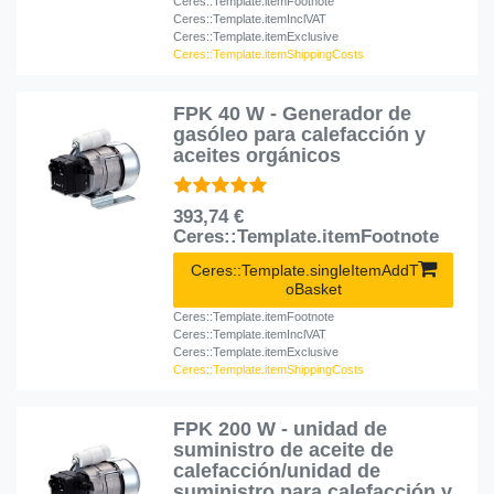
Ceres::Template.itemFootnote
Ceres::Template.itemInclVAT
Ceres::Template.itemExclusive
Ceres::Template.itemShippingCosts
FPK 40 W - Generador de
gasóleo para calefacción y
aceites orgánicos
393,74 €
Ceres::Template.itemFootnote
Ceres::Template.singleItemAddT
oBasket
Ceres::Template.itemFootnote
Ceres::Template.itemInclVAT
Ceres::Template.itemExclusive
Ceres::Template.itemShippingCosts
FPK 200 W - unidad de
suministro de aceite de
calefacción/unidad de
suministro para calefacción y