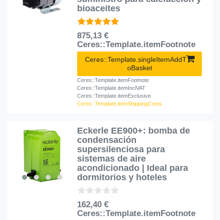
bioaceites
875,13 €
Ceres::Template.itemFootnote
Ceres::Template.singleItemAddT
oBasket
Ceres::Template.itemFootnote
Ceres::Template.itemInclVAT
Ceres::Template.itemExclusive
Ceres::Template.itemShippingCosts
Eckerle EE900+: bomba de
condensación
supersilenciosa para
sistemas de aire
acondicionado | Ideal para
dormitorios y hoteles
162,40 €
Ceres::Template.itemFootnote