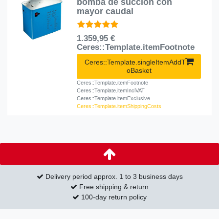
bomba de succión con
mayor caudal
1.359,95 €
Ceres::Template.itemFootnote
Ceres::Template.singleItemAddT
oBasket
Ceres::Template.itemFootnote
Ceres::Template.itemInclVAT
Ceres::Template.itemExclusive
Ceres::Template.itemShippingCosts
Delivery period approx. 1 to 3 business days
Free shipping & return
100-day return policy