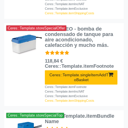
Ceres::Template.itemInclVAT
Ceres::Template.itemExclusive
Ceres::Template.itemShippingCosts
EE400 NEO - bomba de
Ceres::Template.storeSpecialOffer
condensado de tanque para
aire acondicionado,
calefacción y mucho más.
118,84 €
Ceres::Template.itemFootnote
Ceres::Template.singleItemAddT
oBasket
Ceres::Template.itemFootnote
Ceres::Template.itemInclVAT
Ceres::Template.itemExclusive
Ceres::Template.itemShippingCosts
Ceres::Template.itemBundle
Ceres::Template.storeSpecialTop
Name