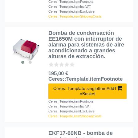
Ceres::Template.itemFootnote
Ceres::Template.itemInclVAT
Ceres::Template.itemExclusive
Ceres::Template.itemShippingCosts
Bomba de condensación
EE1650M con interruptor de
alarma para sistemas de aire
acondicionado a grandes
alturas de extracción.
195,00 €
Ceres::Template.itemFootnote
Ceres::Template.singleItemAddT
oBasket
Ceres::Template.itemFootnote
Ceres::Template.itemInclVAT
Ceres::Template.itemExclusive
Ceres::Template.itemShippingCosts
EKF17-60NB - bomba de