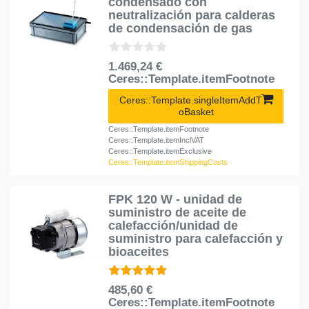
condensado con
neutralización para calderas
de condensación de gas
1.469,24 €
Ceres::Template.itemFootnote
Ceres::Template.singleItemAddT
oBasket
Ceres::Template.itemFootnote
Ceres::Template.itemInclVAT
Ceres::Template.itemExclusive
Ceres::Template.itemShippingCosts
FPK 120 W - unidad de
suministro de aceite de
calefacción/unidad de
suministro para calefacción y
bioaceites
485,60 €
Ceres::Template.itemFootnote