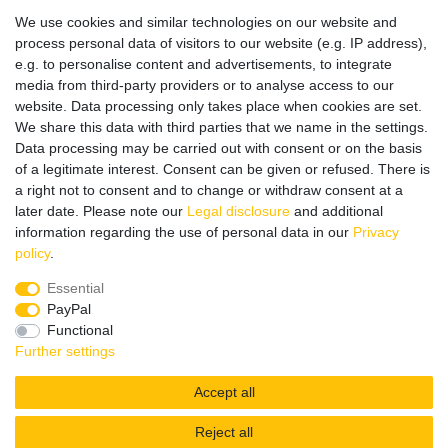
Datenschutz
We use cookies and similar technologies on our website and
Impressum
process personal data of visitors to our website (e.g. IP address),
e.g. to personalise content and advertisements, to integrate
media from third-party providers or to analyse access to our
website. Data processing only takes place when cookies are set.
Wir verschicken klimaneutral mit DPD
We share this data with third parties that we name in the settings.
Data processing may be carried out with consent or on the basis
of a legitimate interest. Consent can be given or refused. There is
a right not to consent and to change or withdraw consent at a
later date. Please note our
Legal disclosure
and additional
Zahlungsmethoden
information regarding the use of personal data in our
Privacy
policy
.
Essential
PayPal
Zusätzlich stehen SEPA
Lastschrift
, Kauf auf
Rechnung
,
Functional
Kreditkarte
wie VISA oder MasterCard,
SOFORT
und
Giropay
Further settings
zur Verfügung.
Accept all
Reject all
© Copyright 2026 | All rights reserved.