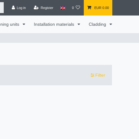
Log in
Register
0
EUR 0.00
oning units
Installation materials
Cladding
Filter