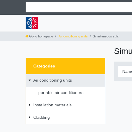
Go to homepage
Air conditioning units
Simultaneous split
Simu
Categories
Air conditioning units
portable air conditioners
Installation materials
Cladding