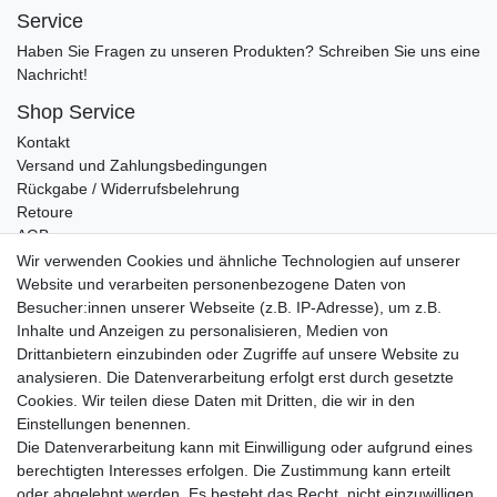
Service
Haben Sie Fragen zu unseren Produkten? Schreiben Sie uns eine
Nachricht!
Shop Service
Kontakt
Versand und Zahlungsbedingungen
Rückgabe / Widerrufsbelehrung
Retoure
AGB
Vertrag widerrufen
Wir verwenden Cookies und ähnliche Technologien auf unserer
Website und verarbeiten personenbezogene Daten von
Informationen
Besucher:innen unserer Webseite (z.B. IP-Adresse), um z.B.
Datenschutz
Inhalte und Anzeigen zu personalisieren, Medien von
Impressum
Drittanbietern einzubinden oder Zugriffe auf unsere Website zu
analysieren. Die Datenverarbeitung erfolgt erst durch gesetzte
Cookies. Wir teilen diese Daten mit Dritten, die wir in den
Einstellungen benennen.
Wir verschicken klimaneutral mit DPD
Die Datenverarbeitung kann mit Einwilligung oder aufgrund eines
berechtigten Interesses erfolgen. Die Zustimmung kann erteilt
oder abgelehnt werden. Es besteht das Recht, nicht einzuwilligen