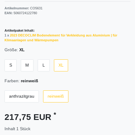
Artikelnummer:
CO5631
EAN:
5060724122780
Artikelpaket Inhalt:
1 x
2023 DECOCLIM Bodenelement für Verkleidung aus Aluminium | für
Klimaanlagen und Wärmepumpen
Größe:
XL
S
M
L
XL
Farben:
reinweiß
anthrazitgrau
reinweiß
*
217,75 EUR
Inhalt
1
Stück