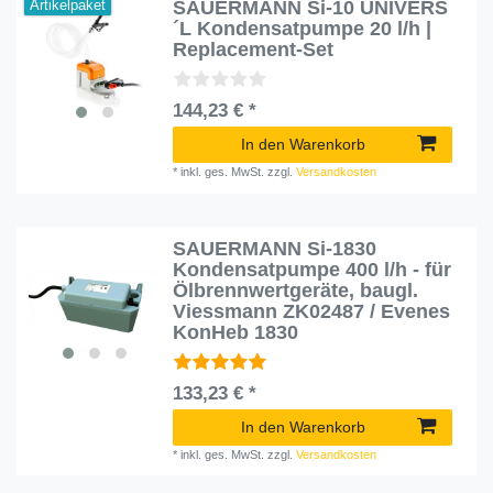
SAUERMANN Si-10 UNIVERS
Artikelpaket
´L Kondensatpumpe 20 l/h |
Replacement-Set
144,23 € *
In den Warenkorb
*
inkl. ges. MwSt.
zzgl.
Versandkosten
SAUERMANN Si-1830
Kondensatpumpe 400 l/h - für
Ölbrennwertgeräte, baugl.
Viessmann ZK02487 / Evenes
KonHeb 1830
133,23 € *
In den Warenkorb
*
inkl. ges. MwSt.
zzgl.
Versandkosten