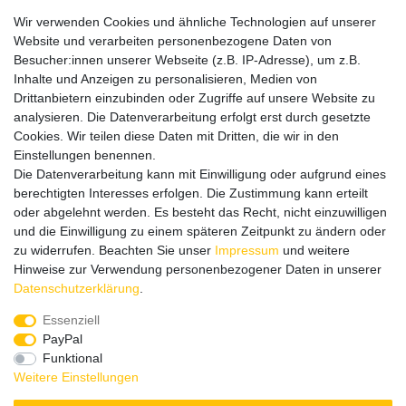
AGB
Vertrag widerrufen
Wir verwenden Cookies und ähnliche Technologien auf unserer
Website und verarbeiten personenbezogene Daten von
Informationen
Besucher:innen unserer Webseite (z.B. IP-Adresse), um z.B.
Datenschutz
Inhalte und Anzeigen zu personalisieren, Medien von
Impressum
Drittanbietern einzubinden oder Zugriffe auf unsere Website zu
analysieren. Die Datenverarbeitung erfolgt erst durch gesetzte
Cookies. Wir teilen diese Daten mit Dritten, die wir in den
Einstellungen benennen.
Wir verschicken klimaneutral mit DPD
Die Datenverarbeitung kann mit Einwilligung oder aufgrund eines
berechtigten Interesses erfolgen. Die Zustimmung kann erteilt
oder abgelehnt werden. Es besteht das Recht, nicht einzuwilligen
und die Einwilligung zu einem späteren Zeitpunkt zu ändern oder
zu widerrufen. Beachten Sie unser
Impressum
und weitere
Zahlungsmethoden
Hinweise zur Verwendung personenbezogener Daten in unserer
Daten­schutz­erklärung
.
Essenziell
PayPal
Zusätzlich stehen SEPA
Lastschrift
, Kauf auf
Rechnung
,
Funktional
Kreditkarte
wie VISA oder MasterCard,
SOFORT
und
Giropay
Weitere Einstellungen
zur Verfügung.