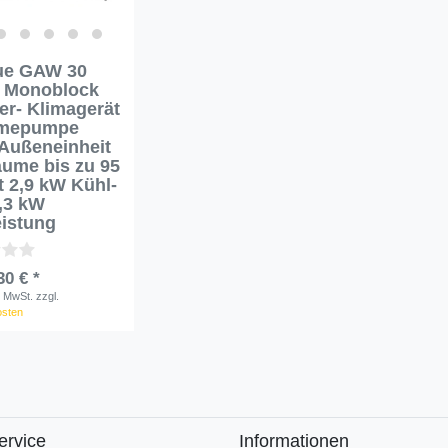
ue GAW 30
 Monoblock
ter- Klimagerät
rmepumpe
Außeneinheit
äume bis zu 95
t 2,9 kW Kühl-
,3 kW
eistung
30 € *
. MwSt.
zzgl.
osten
ervice
Informationen