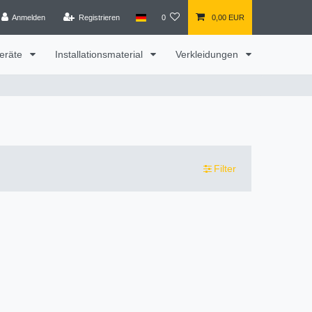
Anmelden
Registrieren
0
0,00 EUR
eräte
Installationsmaterial
Verkleidungen
Filter