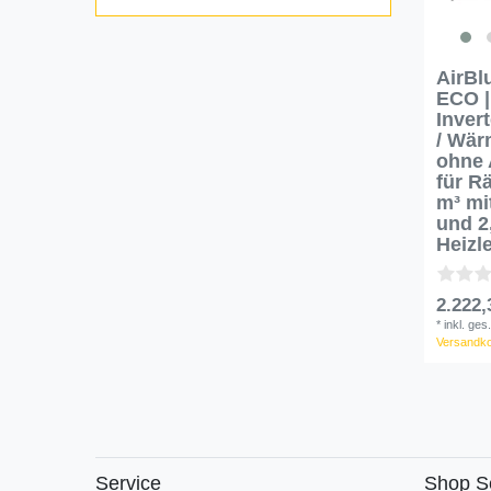
AirBl
ECO |
Inver
/ Wä
ohne 
für R
m³ mi
und 2
Heizl
2.222,
*
inkl. ges
Versandk
Service
Shop S