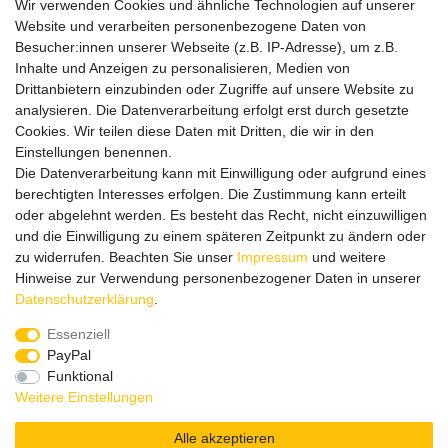
Vertrag widerrufen
Wir verwenden Cookies und ähnliche Technologien auf unserer
Website und verarbeiten personenbezogene Daten von
Informationen
Besucher:innen unserer Webseite (z.B. IP-Adresse), um z.B.
Datenschutz
Inhalte und Anzeigen zu personalisieren, Medien von
Impressum
Drittanbietern einzubinden oder Zugriffe auf unsere Website zu
analysieren. Die Datenverarbeitung erfolgt erst durch gesetzte
Cookies. Wir teilen diese Daten mit Dritten, die wir in den
Einstellungen benennen.
Wir verschicken klimaneutral mit DPD
Die Datenverarbeitung kann mit Einwilligung oder aufgrund eines
berechtigten Interesses erfolgen. Die Zustimmung kann erteilt
oder abgelehnt werden. Es besteht das Recht, nicht einzuwilligen
und die Einwilligung zu einem späteren Zeitpunkt zu ändern oder
zu widerrufen. Beachten Sie unser
Impressum
und weitere
Zahlungsmethoden
Hinweise zur Verwendung personenbezogener Daten in unserer
Daten­schutz­erklärung
.
Essenziell
PayPal
Zusätzlich stehen SEPA
Lastschrift
, Kauf auf
Rechnung
,
Funktional
Kreditkarte
wie VISA oder MasterCard,
SOFORT
und
Giropay
Weitere Einstellungen
zur Verfügung.
Alle akzeptieren