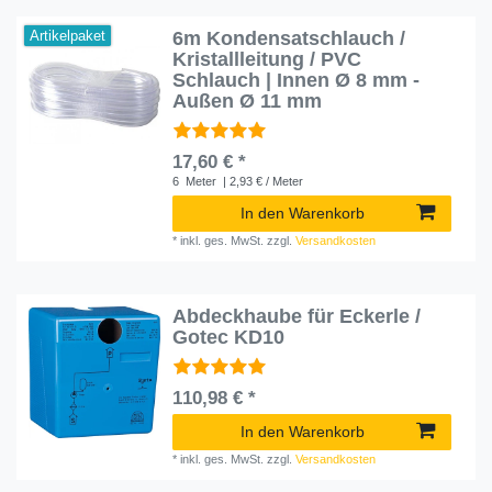
6m Kondensatschlauch /
Artikelpaket
Kristallleitung / PVC
Schlauch | Innen Ø 8 mm -
Außen Ø 11 mm
17,60 € *
6
Meter
| 2,93 € / Meter
In den Warenkorb
*
inkl. ges. MwSt.
zzgl.
Versandkosten
Abdeckhaube für Eckerle /
Gotec KD10
110,98 € *
In den Warenkorb
*
inkl. ges. MwSt.
zzgl.
Versandkosten