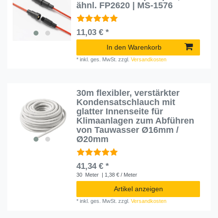
ähnl. FP2620 | MS-1576
11,03 € *
In den Warenkorb
*
inkl. ges. MwSt.
zzgl.
Versandkosten
30m flexibler, verstärkter
Kondensatschlauch mit
glatter Innenseite für
Klimaanlagen zum Abführen
von Tauwasser Ø16mm /
Ø20mm
41,34 € *
30
Meter
| 1,38 € / Meter
Artikel anzeigen
*
inkl. ges. MwSt.
zzgl.
Versandkosten