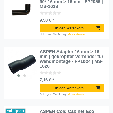
90° 16 mm > 16mm - FP2056 |
MS-1638
9,50 € *
In den Warenkorb
*
inkl. ges. MwSt.
zzgl.
Versandkosten
ASPEN Adapter 16 mm > 16
mm | gekröpfter Verbinder für
Wandmontage - FP1024 | MS-
1620
7,16 € *
In den Warenkorb
*
inkl. ges. MwSt.
zzgl.
Versandkosten
ASPEN Cold Cabinet Eco
Artikelpaket