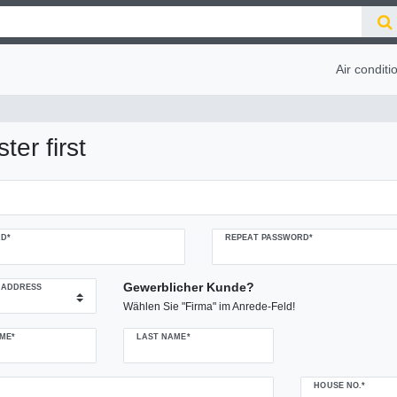
Air conditi
ter first
D*
REPEAT PASSWORD*
Gewerblicher Kunde?
 ADDRESS
Wählen Sie "Firma" im Anrede-Feld!
ME*
LAST NAME*
HOUSE NO.*