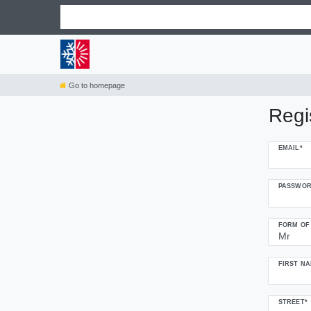
Go to homepage
Regis
Register
EMAIL*
honey
PASSWOR
FORM OF
FIRST NA
STREET*