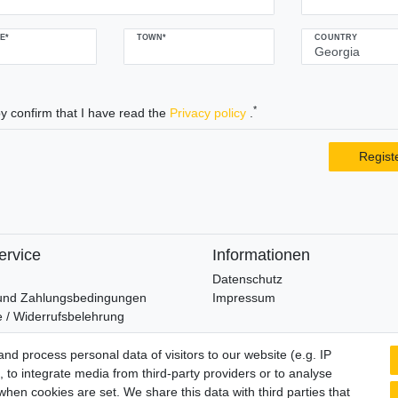
E*
TOWN*
COUNTRY
*
y confirm that I have read the
Privacy policy
.
Regist
ervice
Informationen
Datenschutz
und Zahlungsbedingungen
Impressum
 / Widerrufsbelehrung
Wir verschicken klimaneutral mi
d process personal data of visitors to our website (e.g. IP
widerrufen
 to integrate media from third-party providers or to analyse
hen cookies are set. We share this data with third parties that