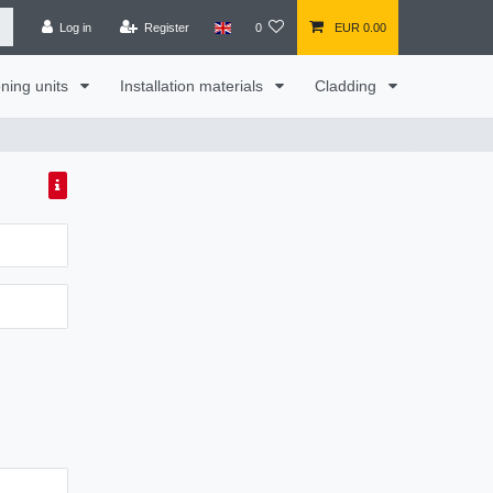
Log in
Register
0
EUR 0.00
oning units
Installation materials
Cladding