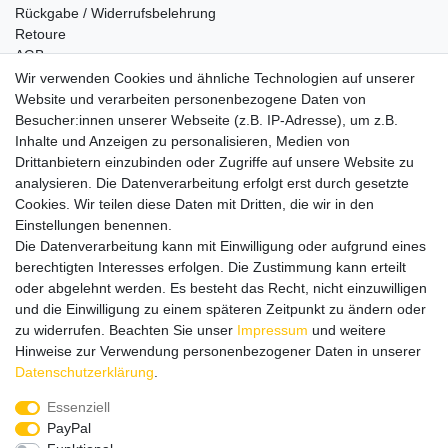
Rückgabe / Widerrufsbelehrung
Retoure
AGB
Vertrag widerrufen
Wir verwenden Cookies und ähnliche Technologien auf unserer
Website und verarbeiten personenbezogene Daten von
Informationen
Besucher:innen unserer Webseite (z.B. IP-Adresse), um z.B.
Datenschutz
Inhalte und Anzeigen zu personalisieren, Medien von
Impressum
Drittanbietern einzubinden oder Zugriffe auf unsere Website zu
analysieren. Die Datenverarbeitung erfolgt erst durch gesetzte
Cookies. Wir teilen diese Daten mit Dritten, die wir in den
Einstellungen benennen.
Wir verschicken klimaneutral mit DPD
Die Datenverarbeitung kann mit Einwilligung oder aufgrund eines
berechtigten Interesses erfolgen. Die Zustimmung kann erteilt
oder abgelehnt werden. Es besteht das Recht, nicht einzuwilligen
und die Einwilligung zu einem späteren Zeitpunkt zu ändern oder
zu widerrufen. Beachten Sie unser
Impressum
und weitere
Zahlungsmethoden
Hinweise zur Verwendung personenbezogener Daten in unserer
Daten­schutz­erklärung
.
Essenziell
PayPal
Zusätzlich stehen SEPA
Lastschrift
, Kauf auf
Rechnung
,