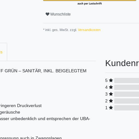
Wunschliste
* inkl. ges. MwSt. zzgl.
Versandkosten
ls
Kundenr
F GRÜN – SANITÄR, INKL. BEIGELEGTEM
5
4
3
2
ringeren Druckverlust
1
sgeräusche
wasser unbedenklich und entsprechen der UBA-
Verpressung auch in Zwangslagen