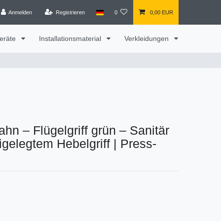
Anmelden
Registrieren
0
0,00 EUR
eräte
Installationsmaterial
Verkleidungen
ahn – Flügelgriff grün – Sanitär
gelegtem Hebelgriff
|
Press-