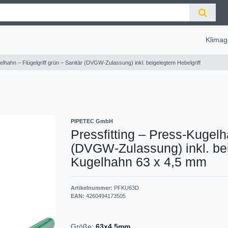
Klimag
elhahn – Flügelgriff grün – Sanitär (DVGW-Zulassung) inkl. beigelegtem Hebelgriff
PIPETEC GmbH
Pressfitting – Press-Kugelh
(DVGW-Zulassung) inkl. bei
Kugelhahn 63 x 4,5 mm
Artikelnummer:
PFKU63D
EAN:
4260494173505
Größe:
63x4.5mm