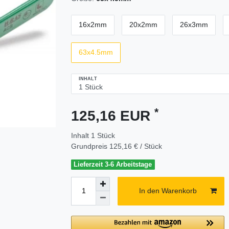
16x2mm
20x2mm
26x3mm
63x4.5mm
INHALT
*
125,16 EUR
Inhalt
1
Stück
Grundpreis
125,16 € / Stück
Lieferzeit 3-6 Arbeitstage
In den Warenkorb