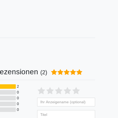
ezensionen
(2)
2
Bewertungssterne
1
2
3
4
5
0
0
von
von
von
von
von
0
Ihr
Platzhalter
5
5
5
5
5
0
Anzeigename