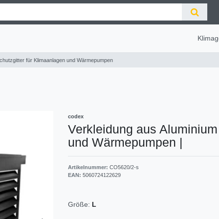
Klimag
Schutzgitter für Klimaanlagen und Wärmepumpen
codex
Verkleidung aus Aluminium 
und Wärmepumpen
|
Artikelnummer:
CO5620/2-s
EAN:
5060724122629
Größe:
L