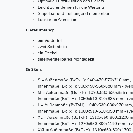
Optimale Luftzirkulation des Geräts
Leicht zu entfernen für die Wartung
Stapelbar und freihängend montierbar
Lackiertes Aluminium
Lieferumfang:
ein Vorderteil
zwei Seitenteile
ein Deckel
tiefenverstellbares Montagekit
Größen:
S = Außenmaße (BxTxH): 940x470-570x710 mm,
Innenmaße (BxTxH): 900x450-550x680 mm - (verst
M = Außenmaße (BxTxH): 1090x530-630x855 mm
Innenmaße (BxTxH): 1050x510-610x835 mm - (vers
L = Außenmaße (BxTxH): 1040x530-630x970 mm,
Innenmaße (BxTxH): 1000x510-610x950 mm - (vers
XL = Außenmaße (BxTxH): 1310x650-800x1200 
Innenmaße (BxTxH): 1270x650-800x1190 mm - (ver
XXL = Außenmaße (BxTxH): 1310x650-800x1700