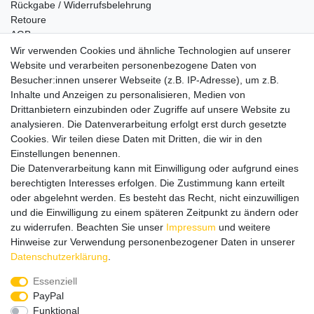
Rückgabe / Widerrufsbelehrung
Retoure
AGB
Vertrag widerrufen
Wir verwenden Cookies und ähnliche Technologien auf unserer
Website und verarbeiten personenbezogene Daten von
Informationen
Besucher:innen unserer Webseite (z.B. IP-Adresse), um z.B.
Datenschutz
Inhalte und Anzeigen zu personalisieren, Medien von
Impressum
Drittanbietern einzubinden oder Zugriffe auf unsere Website zu
analysieren. Die Datenverarbeitung erfolgt erst durch gesetzte
Cookies. Wir teilen diese Daten mit Dritten, die wir in den
Einstellungen benennen.
Wir verschicken klimaneutral mit DPD
Die Datenverarbeitung kann mit Einwilligung oder aufgrund eines
berechtigten Interesses erfolgen. Die Zustimmung kann erteilt
oder abgelehnt werden. Es besteht das Recht, nicht einzuwilligen
und die Einwilligung zu einem späteren Zeitpunkt zu ändern oder
zu widerrufen. Beachten Sie unser
Impressum
und weitere
Zahlungsmethoden
Hinweise zur Verwendung personenbezogener Daten in unserer
Daten­schutz­erklärung
.
Essenziell
PayPal
Zusätzlich stehen SEPA
Lastschrift
, Kauf auf
Rechnung
,
Funktional