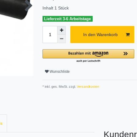
Inhalt
1
Stück
Lieferzeit 3-6 Arbeitstage
In den Warenkorb
Wunschliste
* inkl. ges. MwSt. zzgl.
Versandkosten
ls
Kundenr