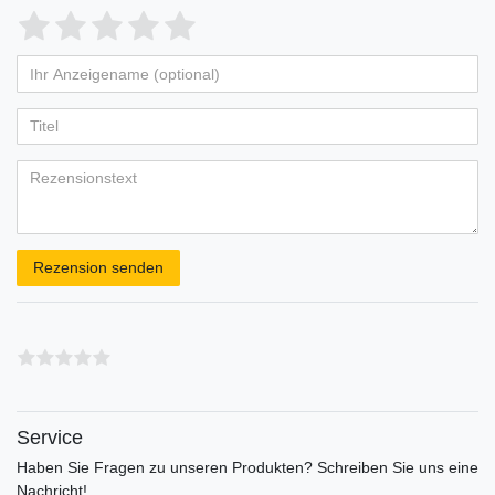
Bewertungssterne
1
2
3
4
5
von
von
von
von
von
Ihr
Platzhalter
5
5
5
5
5
Anzeigename
Bewertungssternen
Bewertungssternen
Bewertungssternen
Bewertungssternen
Bewertungssternen
(optional)
Titel
Rezensionstext
Rezension senden
Service
Haben Sie Fragen zu unseren Produkten? Schreiben Sie uns eine
Nachricht!