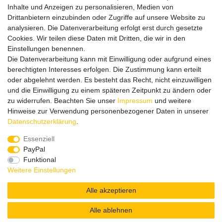
Datenschutz
Inhalte und Anzeigen zu personalisieren, Medien von
Impressum
Drittanbietern einzubinden oder Zugriffe auf unsere Website zu
analysieren. Die Datenverarbeitung erfolgt erst durch gesetzte
Cookies. Wir teilen diese Daten mit Dritten, die wir in den
Einstellungen benennen.
Wir verschicken klimaneutral mit DPD
Die Datenverarbeitung kann mit Einwilligung oder aufgrund eines
berechtigten Interesses erfolgen. Die Zustimmung kann erteilt
oder abgelehnt werden. Es besteht das Recht, nicht einzuwilligen
und die Einwilligung zu einem späteren Zeitpunkt zu ändern oder
zu widerrufen. Beachten Sie unser
Impressum
und weitere
Zahlungsmethoden
Hinweise zur Verwendung personenbezogener Daten in unserer
Daten­schutz­erklärung
.
Essenziell
PayPal
Zusätzlich stehen SEPA
Lastschrift
, Kauf auf
Rechnung
,
Funktional
Kreditkarte
wie VISA oder MasterCard,
SOFORT
und
Giropay
Weitere Einstellungen
zur Verfügung.
Alle akzeptieren
Alle ablehnen
© Copyright 2026 | Alle Rechte vorbehalten.