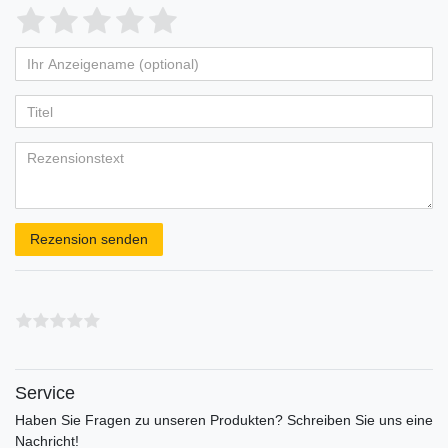
Bewertungssterne
1
2
3
4
5
von
von
von
von
von
Ihr
Platzhalter
5
5
5
5
5
Anzeigename
Bewertungssternen
Bewertungssternen
Bewertungssternen
Bewertungssternen
Bewertungssternen
(optional)
Titel
Rezensionstext
Rezension senden
Service
Haben Sie Fragen zu unseren Produkten? Schreiben Sie uns eine
Nachricht!