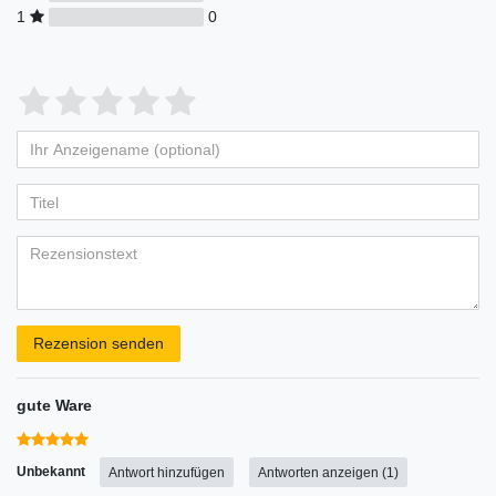
1
0
Bewertungssterne
1
2
3
4
5
von
von
von
von
von
Ihr
Platzhalter
5
5
5
5
5
Anzeigename
Bewertungssternen
Bewertungssternen
Bewertungssternen
Bewertungssternen
Bewertungssternen
(optional)
Titel
Rezensionstext
Rezension senden
gute Ware
Unbekannt
Antwort hinzufügen
Antworten anzeigen (1)