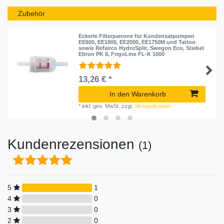
Zubehör
Eckerle Filterpatrone für Kondensatpumpen
EE600, EE1800, EE2000, EE1750M und Tattoo
sowie Refairco HydroSplit, Swegon Eco, Stiebel
Eltron PK 8, FrigoLine FL-K 1000
13,26 € *
In den Warenkorb
*
inkl. ges. MwSt.
zzgl.
Versandkosten
Kundenrezensionen
(1)
5
1
4
0
3
0
2
0