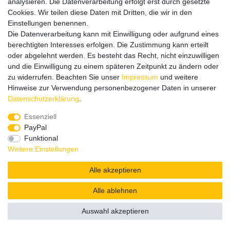
analysieren. Die Datenverarbeitung erfolgt erst durch gesetzte
Cookies. Wir teilen diese Daten mit Dritten, die wir in den
Einstellungen benennen.
Wir verschicken klimaneutral mit DPD
Die Datenverarbeitung kann mit Einwilligung oder aufgrund eines
berechtigten Interesses erfolgen. Die Zustimmung kann erteilt
oder abgelehnt werden. Es besteht das Recht, nicht einzuwilligen
und die Einwilligung zu einem späteren Zeitpunkt zu ändern oder
zu widerrufen. Beachten Sie unser
Impressum
und weitere
Zahlungsmethoden
Hinweise zur Verwendung personenbezogener Daten in unserer
Daten­schutz­erklärung
.
Essenziell
PayPal
Zusätzlich stehen SEPA
Lastschrift
, Kauf auf
Rechnung
,
Funktional
Kreditkarte
wie VISA oder MasterCard,
SOFORT
und
Giropay
Weitere Einstellungen
zur Verfügung.
Alle akzeptieren
Alle ablehnen
© Copyright 2026 | Alle Rechte vorbehalten.
Auswahl akzeptieren