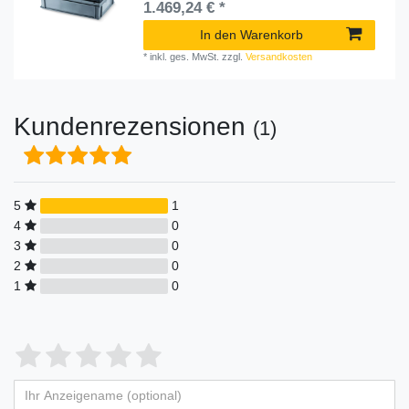
1.469,24 € *
In den Warenkorb
*
inkl. ges. MwSt.
zzgl.
Versandkosten
Kundenrezensionen
(1)
5
1
4
0
3
0
2
0
1
0
Bewertungssterne
1
2
3
4
5
von
von
von
von
von