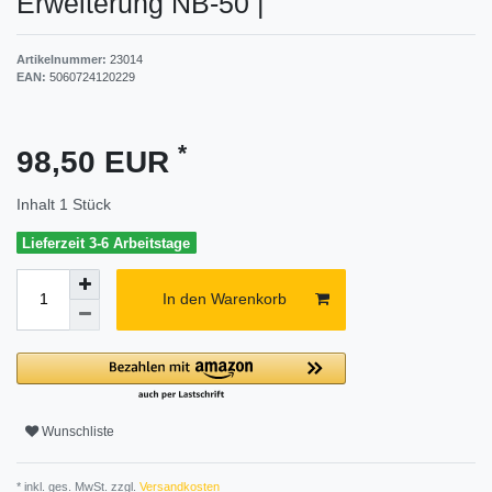
Erweiterung NB-50
|
Artikelnummer:
23014
EAN:
5060724120229
*
98,50 EUR
Inhalt
1
Stück
Lieferzeit 3-6 Arbeitstage
In den Warenkorb
Wunschliste
* inkl. ges. MwSt. zzgl.
Versandkosten