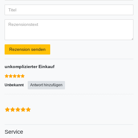
Ihr
Platzhalter
5
5
5
5
5
Anzeigename
Bewertungssternen
Bewertungssternen
Bewertungssternen
Bewertungssternen
Bewertungssternen
(optional)
Titel
Rezensionstext
Rezension senden
unkomplizierter Einkauf
Unbekannt
Antwort hinzufügen
Service