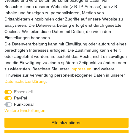
Website und verarbeiten personenbezogene Daten von
Informationen
Besucher:innen unserer Webseite (z.B. IP-Adresse), um z.B.
Datenschutz
Inhalte und Anzeigen zu personalisieren, Medien von
Impressum
Drittanbietern einzubinden oder Zugriffe auf unsere Website zu
analysieren. Die Datenverarbeitung erfolgt erst durch gesetzte
Cookies. Wir teilen diese Daten mit Dritten, die wir in den
Einstellungen benennen.
Wir verschicken klimaneutral mit DPD
Die Datenverarbeitung kann mit Einwilligung oder aufgrund eines
berechtigten Interesses erfolgen. Die Zustimmung kann erteilt
oder abgelehnt werden. Es besteht das Recht, nicht einzuwilligen
und die Einwilligung zu einem späteren Zeitpunkt zu ändern oder
zu widerrufen. Beachten Sie unser
Impressum
und weitere
Zahlungsmethoden
Hinweise zur Verwendung personenbezogener Daten in unserer
Daten­schutz­erklärung
.
Essenziell
PayPal
Zusätzlich stehen SEPA
Lastschrift
, Kauf auf
Rechnung
,
Funktional
Kreditkarte
wie VISA oder MasterCard,
SOFORT
und
Giropay
Weitere Einstellungen
zur Verfügung.
Alle akzeptieren