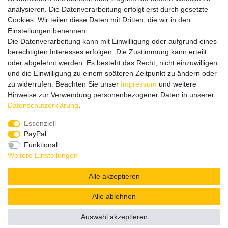
analysieren. Die Datenverarbeitung erfolgt erst durch gesetzte
Cookies. Wir teilen diese Daten mit Dritten, die wir in den
Einstellungen benennen.
Wir verschicken klimaneutral mit DPD
Die Datenverarbeitung kann mit Einwilligung oder aufgrund eines
berechtigten Interesses erfolgen. Die Zustimmung kann erteilt
oder abgelehnt werden. Es besteht das Recht, nicht einzuwilligen
und die Einwilligung zu einem späteren Zeitpunkt zu ändern oder
zu widerrufen. Beachten Sie unser
Impressum
und weitere
Zahlungsmethoden
Hinweise zur Verwendung personenbezogener Daten in unserer
Daten­schutz­erklärung
.
Essenziell
PayPal
Zusätzlich stehen SEPA
Lastschrift
, Kauf auf
Rechnung
,
Funktional
Kreditkarte
wie VISA oder MasterCard,
SOFORT
und
Giropay
Weitere Einstellungen
zur Verfügung.
Alle akzeptieren
Alle ablehnen
© Copyright 2026 | Alle Rechte vorbehalten.
Auswahl akzeptieren