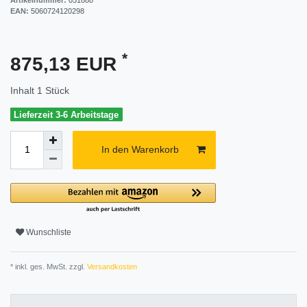
EAN:
5060724120298
*
875,13 EUR
Inhalt
1
Stück
Lieferzeit 3-6 Arbeitstage
In den Warenkorb
Wunschliste
* inkl. ges. MwSt. zzgl.
Versandkosten