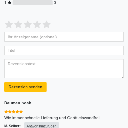
1
0
Bewertungssterne
1
2
3
4
5
von
von
von
von
von
Ihr
Platzhalter
5
5
5
5
5
Anzeigename
Bewertungssternen
Bewertungssternen
Bewertungssternen
Bewertungssternen
Bewertungssternen
(optional)
Titel
Rezensionstext
Rezension senden
Daumen hoch
Wie immer schnelle Lieferung und Gerät einwandfrei.
M. Seibert
Antwort hinzufügen