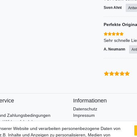
Sven Ahnt
Antw
Perfekte Origin
Sehr schnelle Li
A. Neumann
Ant
ervice
Informationen
Datenschutz
und Zahlungsbedingungen
Impressum
 / Widerrufsbelehrung
unserer Website und verarbeiten personenbezogene Daten von
Wir verschicken klimaneutral mi
.B. Inhalte und Anzeigen zu personalisieren, Medien von