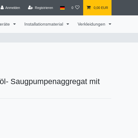
Anmelden
Registrieren
0
0,00 EUR
eräte
Installationsmaterial
Verkleidungen
zöl- Saugpumpenaggregat mit