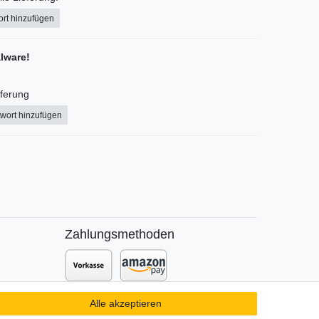
ort hinzufügen
alware!
eferung
wort hinzufügen
Zahlungsmethoden
Zusätzlich stehen SEPA
Lastschrift
,
Alle akzeptieren
t DPD
Kauf auf
Rechnung
,
Kreditkarte
wie