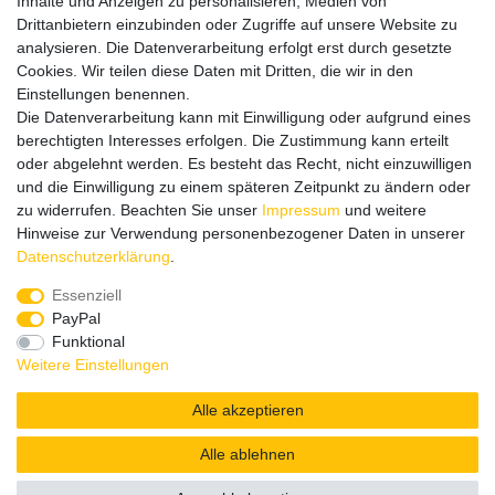
Inhalte und Anzeigen zu personalisieren, Medien von
Impressum
Drittanbietern einzubinden oder Zugriffe auf unsere Website zu
analysieren. Die Datenverarbeitung erfolgt erst durch gesetzte
Cookies. Wir teilen diese Daten mit Dritten, die wir in den
Einstellungen benennen.
Wir verschicken klimaneutral mit DPD
Die Datenverarbeitung kann mit Einwilligung oder aufgrund eines
berechtigten Interesses erfolgen. Die Zustimmung kann erteilt
oder abgelehnt werden. Es besteht das Recht, nicht einzuwilligen
und die Einwilligung zu einem späteren Zeitpunkt zu ändern oder
zu widerrufen. Beachten Sie unser
Impressum
und weitere
Zahlungsmethoden
Hinweise zur Verwendung personenbezogener Daten in unserer
Daten­schutz­erklärung
.
Essenziell
PayPal
Zusätzlich stehen SEPA
Lastschrift
, Kauf auf
Rechnung
,
Funktional
Kreditkarte
wie VISA oder MasterCard,
SOFORT
und
Giropay
Weitere Einstellungen
zur Verfügung.
Alle akzeptieren
Alle ablehnen
© Copyright 2026 | Alle Rechte vorbehalten.