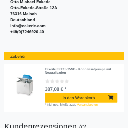
Otto Michael Eckerle
Otto-Eckerle-Straße
12A
76316
Malsch
Deutschland
info@eckerle.com
+49(0)7246920 40
Zubehör
Eckerle EKF15-25NB - Kondensatpumpe mit
Neutralisation
387,08 € *
In den Warenkorb
*
inkl. ges. MwSt.
zzgl.
Versandkosten
Kundenrezensionen
(0)