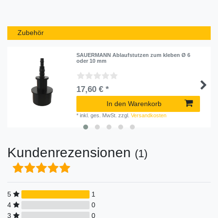
Zubehör
SAUERMANN Ablaufstutzen zum kleben Ø 6
oder 10 mm
17,60 € *
In den Warenkorb
*
inkl. ges. MwSt.
zzgl.
Versandkosten
Kundenrezensionen
(1)
5
1
4
0
3
0