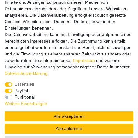
Datenschutz
Inhalte und Anzeigen zu personalisieren, Medien von
Impressum
Drittanbietern einzubinden oder Zugriffe auf unsere Website zu
analysieren. Die Datenverarbeitung erfolgt erst durch gesetzte
Cookies. Wir teilen diese Daten mit Dritten, die wir in den
Einstellungen benennen.
Wir verschicken klimaneutral mit DPD
Die Datenverarbeitung kann mit Einwilligung oder aufgrund eines
berechtigten Interesses erfolgen. Die Zustimmung kann erteilt
oder abgelehnt werden. Es besteht das Recht, nicht einzuwilligen
und die Einwilligung zu einem späteren Zeitpunkt zu ändern oder
zu widerrufen. Beachten Sie unser
Impressum
und weitere
Zahlungsmethoden
Hinweise zur Verwendung personenbezogener Daten in unserer
Daten­schutz­erklärung
.
Essenziell
PayPal
Zusätzlich stehen SEPA
Lastschrift
, Kauf auf
Rechnung
,
Funktional
Kreditkarte
wie VISA oder MasterCard,
SOFORT
und
Giropay
Weitere Einstellungen
zur Verfügung.
Alle akzeptieren
Alle ablehnen
© Copyright 2026 | Alle Rechte vorbehalten.