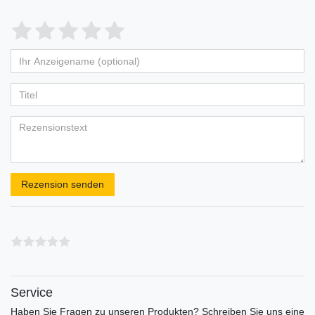
Bewertungssterne
1
2
3
4
5
von
von
von
von
von
Ihr
Platzhalter
5
5
5
5
5
Anzeigename
Bewertungssternen
Bewertungssternen
Bewertungssternen
Bewertungssternen
Bewertungssternen
(optional)
Titel
Rezensionstext
Rezension senden
Service
Haben Sie Fragen zu unseren Produkten? Schreiben Sie uns eine