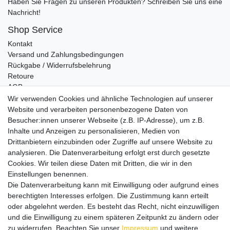
Haben Sie Fragen zu unseren Produkten? Schreiben Sie uns eine
Nachricht!
Shop Service
Kontakt
Versand und Zahlungsbedingungen
Rückgabe / Widerrufsbelehrung
Retoure
AGB
Vertrag widerrufen
Wir verwenden Cookies und ähnliche Technologien auf unserer
Website und verarbeiten personenbezogene Daten von
Informationen
Besucher:innen unserer Webseite (z.B. IP-Adresse), um z.B.
Datenschutz
Inhalte und Anzeigen zu personalisieren, Medien von
Impressum
Drittanbietern einzubinden oder Zugriffe auf unsere Website zu
analysieren. Die Datenverarbeitung erfolgt erst durch gesetzte
Cookies. Wir teilen diese Daten mit Dritten, die wir in den
Einstellungen benennen.
Wir verschicken klimaneutral mit DPD
Die Datenverarbeitung kann mit Einwilligung oder aufgrund eines
berechtigten Interesses erfolgen. Die Zustimmung kann erteilt
oder abgelehnt werden. Es besteht das Recht, nicht einzuwilligen
und die Einwilligung zu einem späteren Zeitpunkt zu ändern oder
zu widerrufen. Beachten Sie unser
Impressum
und weitere