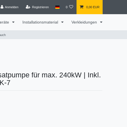
Anmelden
Registrieren
0
0,00 EUR
eräte
Installationsmaterial
Verkleidungen
auch
atpumpe für max. 240kW | Inkl.
K-7