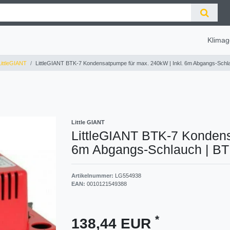
Klimag
ittleGIANT
LittleGIANT BTK-7 Kondensatpumpe für max. 240kW | Inkl. 6m Abgangs-Schl
Little GIANT
LittleGIANT BTK-7 Kondens
6m Abgangs-Schlauch
|
BT
Artikelnummer:
LG554938
EAN:
0010121549388
*
138,44 EUR