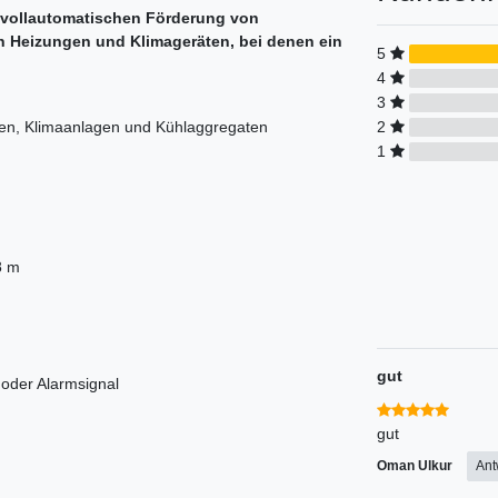
 vollautomatischen Förderung von
 Heizungen und Klimageräten, bei denen ein
5
4
3
2
en, Klimaanlagen und Kühlaggregaten
1
8 m
gut
 oder Alarmsignal
gut
Oman Ulkur
Ant