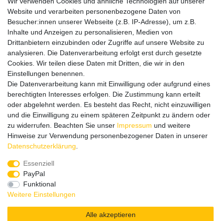
Vertrag widerrufen
Wir verwenden Cookies und ähnliche Technologien auf unserer
Website und verarbeiten personenbezogene Daten von
Informationen
Besucher:innen unserer Webseite (z.B. IP-Adresse), um z.B.
Datenschutz
Inhalte und Anzeigen zu personalisieren, Medien von
Impressum
Drittanbietern einzubinden oder Zugriffe auf unsere Website zu
analysieren. Die Datenverarbeitung erfolgt erst durch gesetzte
Cookies. Wir teilen diese Daten mit Dritten, die wir in den
Einstellungen benennen.
Wir verschicken klimaneutral mit DPD
Die Datenverarbeitung kann mit Einwilligung oder aufgrund eines
berechtigten Interesses erfolgen. Die Zustimmung kann erteilt
oder abgelehnt werden. Es besteht das Recht, nicht einzuwilligen
und die Einwilligung zu einem späteren Zeitpunkt zu ändern oder
zu widerrufen. Beachten Sie unser
Impressum
und weitere
Zahlungsmethoden
Hinweise zur Verwendung personenbezogener Daten in unserer
Daten­schutz­erklärung
.
Essenziell
PayPal
Zusätzlich stehen SEPA
Lastschrift
, Kauf auf
Rechnung
,
Funktional
Kreditkarte
wie VISA oder MasterCard,
SOFORT
und
Giropay
Weitere Einstellungen
zur Verfügung.
Alle akzeptieren