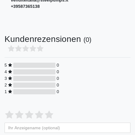
venditeitalia@steelpumps.it
+39587365138
Kundenrezensionen
(0)
5
0
4
0
3
0
2
0
1
0
Bewertungssterne
1
2
3
4
5
von
von
von
von
von