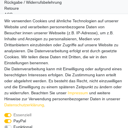
Rückgabe / Widerrufsbelehrung
Retoure
AGB
Vertrag widerrufen
Wir verwenden Cookies und ähnliche Technologien auf unserer
Website und verarbeiten personenbezogene Daten von
Informationen
Besucher:innen unserer Webseite (z.B. IP-Adresse), um z.B.
Datenschutz
Inhalte und Anzeigen zu personalisieren, Medien von
Impressum
Drittanbietern einzubinden oder Zugriffe auf unsere Website zu
analysieren. Die Datenverarbeitung erfolgt erst durch gesetzte
Cookies. Wir teilen diese Daten mit Dritten, die wir in den
Einstellungen benennen.
Wir verschicken klimaneutral mit DPD
Die Datenverarbeitung kann mit Einwilligung oder aufgrund eines
berechtigten Interesses erfolgen. Die Zustimmung kann erteilt
oder abgelehnt werden. Es besteht das Recht, nicht einzuwilligen
und die Einwilligung zu einem späteren Zeitpunkt zu ändern oder
zu widerrufen. Beachten Sie unser
Impressum
und weitere
Zahlungsmethoden
Hinweise zur Verwendung personenbezogener Daten in unserer
Daten­schutz­erklärung
.
Essenziell
PayPal
Zusätzlich stehen SEPA
Lastschrift
, Kauf auf
Rechnung
,
Funktional