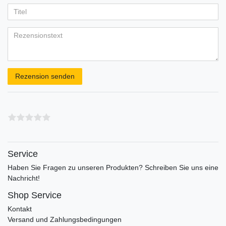
Ihr
Platzhalter
5
5
5
5
5
Anzeigename
Bewertungssternen
Bewertungssternen
Bewertungssternen
Bewertungssternen
Bewertungssternen
(optional)
Titel
Rezensionstext
Rezension senden
Service
Haben Sie Fragen zu unseren Produkten? Schreiben Sie uns eine
Nachricht!
Shop Service
Kontakt
Versand und Zahlungsbedingungen