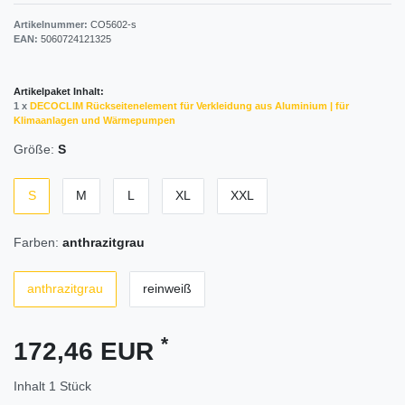
Artikelnummer:
CO5602-s
EAN:
5060724121325
Artikelpaket Inhalt:
1 x
DECOCLIM Rückseitenelement für Verkleidung aus Aluminium | für
Klimaanlagen und Wärmepumpen
Größe:
S
S
M
L
XL
XXL
Farben:
anthrazitgrau
anthrazitgrau
reinweiß
*
172,46 EUR
Inhalt
1
Stück