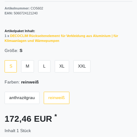
Artikelnummer:
CO5602
EAN:
5060724121240
Artikelpaket Inhalt:
1 x
DECOCLIM Rückseitenelement für Verkleidung aus Aluminium | für
Klimaanlagen und Wärmepumpen
Größe:
S
S
M
L
XL
XXL
Farben:
reinweiß
anthrazitgrau
reinweiß
*
172,46 EUR
Inhalt
1
Stück