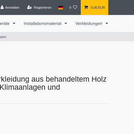
Anmelden
Registrieren
0
0,00 EUR
eräte
Installationsmaterial
Verkleidungen
umpen
erkleidung aus behandeltem Holz
ür Klimaanlagen und