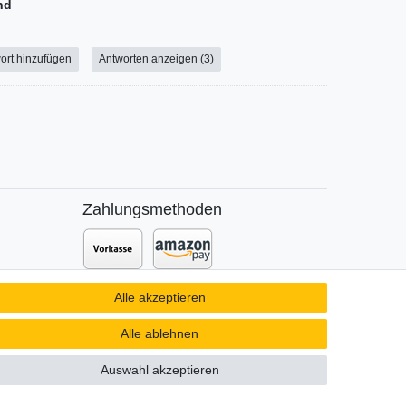
nd
ort hinzufügen
Antworten anzeigen (3)
Zahlungsmethoden
Zusätzlich stehen SEPA
Lastschrift
,
Alle akzeptieren
t DPD
Kauf auf
Rechnung
,
Kreditkarte
wie
VISA oder MasterCard,
SOFORT
und
Alle ablehnen
Giropay
zur Verfügung.
Auswahl akzeptieren