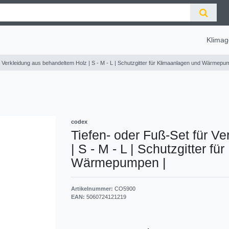
Klimag
r Verkleidung aus behandeltem Holz | S - M - L | Schutzgitter für Klimaanlagen und Wärmep
codex
Tiefen- oder Fuß-Set für V
| S - M - L | Schutzgitter f
Wärmepumpen
|
Artikelnummer:
CO5900
EAN:
5060724121219