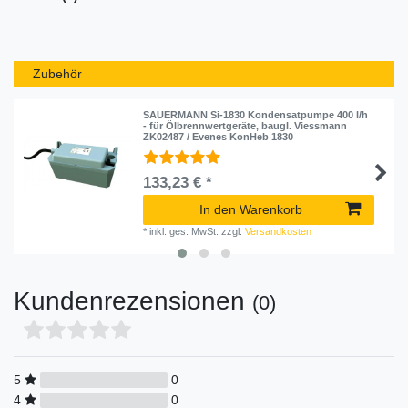
Zubehör
SAUERMANN Si-1830 Kondensatpumpe 400 l/h
- für Ölbrennwertgeräte, baugl. Viessmann
ZK02487 / Evenes KonHeb 1830
133,23 € *
In den Warenkorb
*
inkl. ges. MwSt.
zzgl.
Versandkosten
Kundenrezensionen
(0)
5
0
4
0