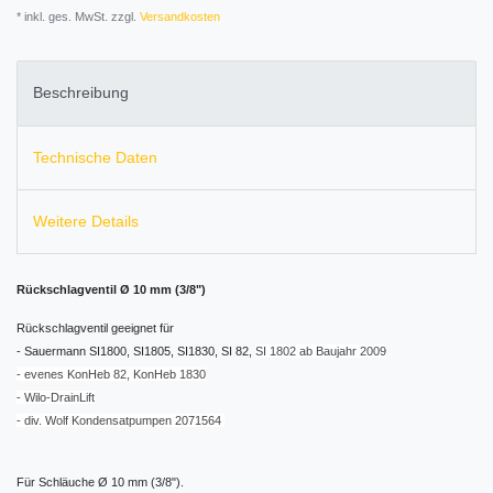
* inkl. ges. MwSt. zzgl.
Versandkosten
Beschreibung
Technische Daten
Weitere Details
Rückschlagventil Ø 10 mm (3/8")
Rückschlagventil geeignet für
- Sauermann SI1800, SI1805, SI1830, SI 82,
SI 1802 ab Baujahr 2009
- evenes KonHeb 82, KonHeb 1830
- Wilo-DrainLift
- div. Wolf Kondensatpumpen 2071564
Für Schläuche Ø 10 mm (3/8").