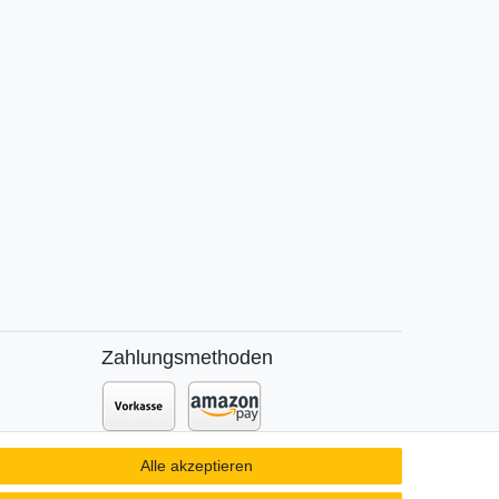
Zahlungsmethoden
Zusätzlich stehen SEPA
Lastschrift
,
Alle akzeptieren
t DPD
Kauf auf
Rechnung
,
Kreditkarte
wie