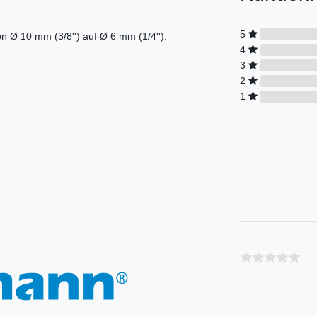
5
n Ø 10 mm (3/8'') auf Ø 6 mm (1/4'').
4
3
2
1