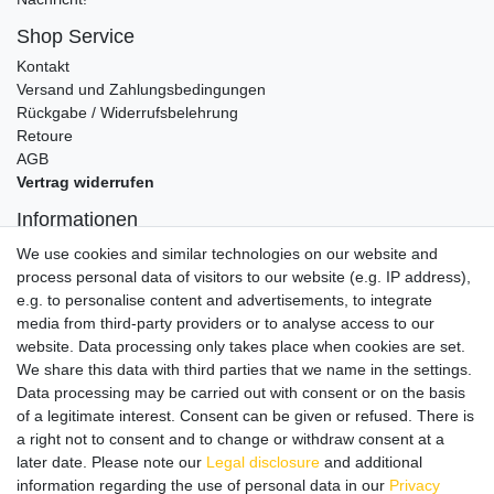
Shop Service
Kontakt
Versand und Zahlungsbedingungen
Rückgabe / Widerrufsbelehrung
Retoure
AGB
Vertrag widerrufen
Informationen
Datenschutz
We use cookies and similar technologies on our website and
Impressum
process personal data of visitors to our website (e.g. IP address),
e.g. to personalise content and advertisements, to integrate
media from third-party providers or to analyse access to our
website. Data processing only takes place when cookies are set.
Wir verschicken klimaneutral mit DPD
We share this data with third parties that we name in the settings.
Data processing may be carried out with consent or on the basis
of a legitimate interest. Consent can be given or refused. There is
a right not to consent and to change or withdraw consent at a
later date. Please note our
Legal disclosure
and additional
Zahlungsmethoden
information regarding the use of personal data in our
Privacy