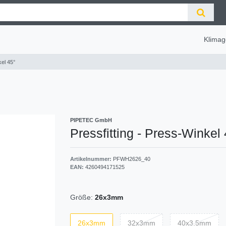
Klimag
kel 45°
PIPETEC GmbH
Pressfitting - Press-Winkel
Artikelnummer:
PFWH2626_40
EAN:
4260494171525
Größe:
26x3mm
26x3mm
32x3mm
40x3.5mm