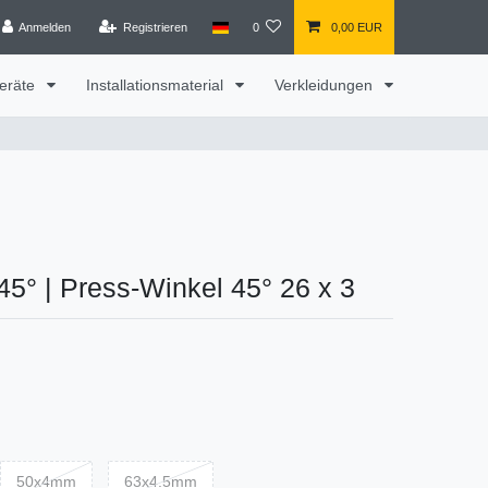
Anmelden
Registrieren
0
0,00 EUR
eräte
Installationsmaterial
Verkleidungen
 45°
|
Press-Winkel 45° 26 x 3
50x4mm
63x4.5mm