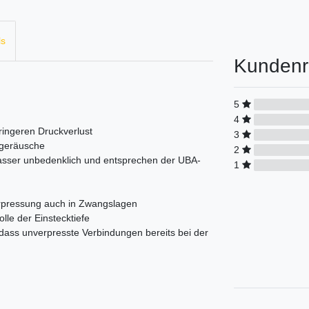
ls
Kundenr
5
4
ringeren Druckverlust
3
sgeräusche
2
wasser unbedenklich und entsprechen der UBA-
1
Verpressung auch in Zwangslagen
olle der Einstecktiefe
 dass unverpresste Verbindungen bereits bei der