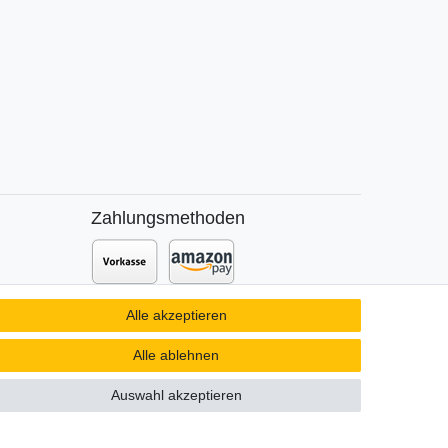
Zahlungsmethoden
Zusätzlich stehen SEPA
Lastschrift
,
Alle akzeptieren
t DPD
Kauf auf
Rechnung
,
Kreditkarte
wie
VISA oder MasterCard,
SOFORT
und
Alle ablehnen
Giropay
zur Verfügung.
Auswahl akzeptieren