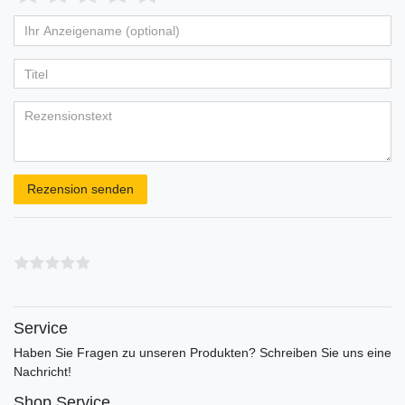
von
von
von
von
von
Ihr
Platzhalter
5
5
5
5
5
Anzeigename
Bewertungssternen
Bewertungssternen
Bewertungssternen
Bewertungssternen
Bewertungssternen
(optional)
Titel
Rezensionstext
Rezension senden
Service
Haben Sie Fragen zu unseren Produkten? Schreiben Sie uns eine
Nachricht!
Shop Service