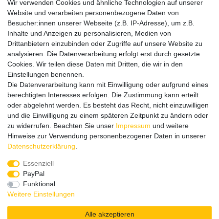
Vertrag widerrufen
Wir verwenden Cookies und ähnliche Technologien auf unserer
Website und verarbeiten personenbezogene Daten von
Informationen
Besucher:innen unserer Webseite (z.B. IP-Adresse), um z.B.
Datenschutz
Inhalte und Anzeigen zu personalisieren, Medien von
Impressum
Drittanbietern einzubinden oder Zugriffe auf unsere Website zu
analysieren. Die Datenverarbeitung erfolgt erst durch gesetzte
Cookies. Wir teilen diese Daten mit Dritten, die wir in den
Einstellungen benennen.
Wir verschicken klimaneutral mit DPD
Die Datenverarbeitung kann mit Einwilligung oder aufgrund eines
berechtigten Interesses erfolgen. Die Zustimmung kann erteilt
oder abgelehnt werden. Es besteht das Recht, nicht einzuwilligen
und die Einwilligung zu einem späteren Zeitpunkt zu ändern oder
zu widerrufen. Beachten Sie unser
Impressum
und weitere
Zahlungsmethoden
Hinweise zur Verwendung personenbezogener Daten in unserer
Daten­schutz­erklärung
.
Essenziell
PayPal
Zusätzlich stehen SEPA
Lastschrift
, Kauf auf
Rechnung
,
Funktional
Kreditkarte
wie VISA oder MasterCard,
SOFORT
und
Giropay
Weitere Einstellungen
zur Verfügung.
Alle akzeptieren