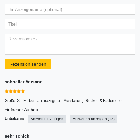
von
von
von
von
von
Ihr
Platzhalter
5
5
5
5
5
Anzeigename
Bewertungssternen
Bewertungssternen
Bewertungssternen
Bewertungssternen
Bewertungssternen
(optional)
Titel
Rezensionstext
Rezension senden
schneller Versand
Größe: S
Farben: anthrazitgrau
Ausstattung: Rücken & Boden offen
einfacher Aufbau
Unbekannt
Antwort hinzufügen
Antworten anzeigen (13)
sehr schick