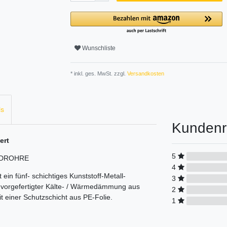
Wunschliste
* inkl. ges. MwSt. zzgl.
Versandkosten
ls
Kundenr
ert
5
D­ROHRE
4
n fünf- schichtiges Kunststoff-Metall-
3
 vorgefertigter Kälte- / Wärmedämmung aus
2
einer Schutzschicht aus PE-Folie.
1