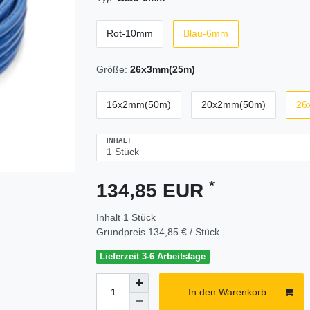
Rot-10mm
Blau-6mm
Größe:
26x3mm(25m)
16x2mm(50m)
20x2mm(50m)
26
INHALT
*
134,85 EUR
Inhalt
1
Stück
Grundpreis
134,85 € / Stück
Lieferzeit 3-6 Arbeitstage
In den Warenkorb