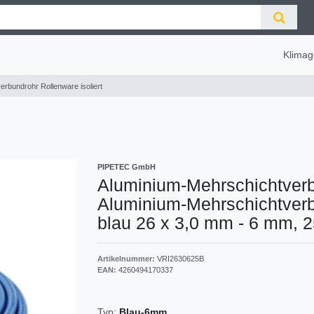
Klimag
rbundrohr Rollenware isoliert
PIPETEC GmbH
Aluminium-Mehrschichtverbu
Aluminium-Mehrschichtverbu
blau 26 x 3,0 mm - 6 mm, 
Artikelnummer:
VRI2630625B
EAN:
4260494170337
Typ:
Blau-6mm