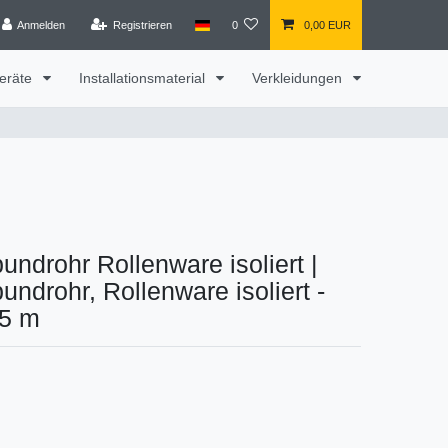
Anmelden
Registrieren
0
0,00 EUR
eräte
Installationsmaterial
Verkleidungen
ndrohr Rollenware isoliert
|
ndrohr, Rollenware isoliert -
25 m