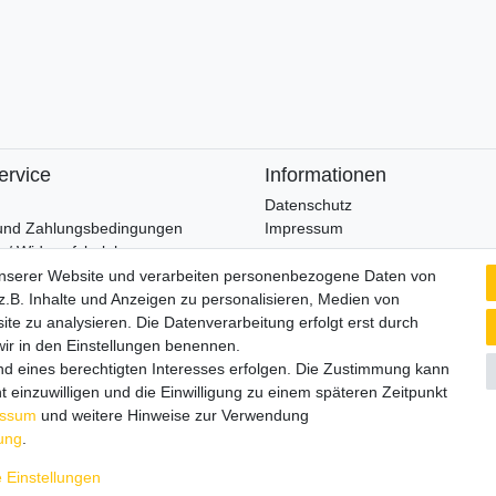
ervice
Informationen
Datenschutz
und Zahlungsbedingungen
Impressum
 / Widerrufsbelehrung
unserer Website und verarbeiten personenbezogene Daten von
Wir verschicken klimaneutral mi
.B. Inhalte und Anzeigen zu personalisieren, Medien von
widerrufen
ite zu analysieren. Die Datenverarbeitung erfolgt erst durch
 wir in den Einstellungen benennen.
nd eines berechtigten Interesses erfolgen. Die Zustimmung kann
t einzuwilligen und die Einwilligung zu einem späteren Zeitpunkt
essum
und weitere Hinweise zur Verwendung
rung
.
© Copyright 2026 | Alle Rechte vorbehalten.
 Einstellungen