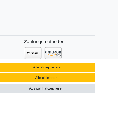
Zahlungsmethoden
Zusätzlich stehen SEPA
Lastschrift
,
Alle akzeptieren
t DPD
Kauf auf
Rechnung
,
Kreditkarte
wie
VISA oder MasterCard,
SOFORT
und
Alle ablehnen
Giropay
zur Verfügung.
Auswahl akzeptieren