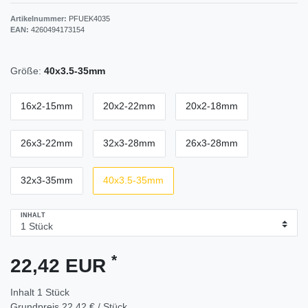
Artikelnummer:
PFUEK4035
EAN:
4260494173154
Größe:
40x3.5-35mm
16x2-15mm
20x2-22mm
20x2-18mm
26x3-22mm
32x3-28mm
26x3-28mm
32x3-35mm
40x3.5-35mm
INHALT
*
22,42 EUR
Inhalt
1
Stück
Grundpreis
22,42 € / Stück