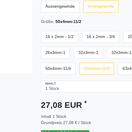
Aussengewinde
Innengewinde
Größe:
50x4mm-11/2
16 x 2mm - 1/2
16 x 2mm - 3/4
20
26x3mm-1
32x3mm-1
32x3mm-1
50x4mm-11/4
50x4mm-11/2
63x4
INHALT
*
27,08 EUR
Inhalt
1
Stück
Grundpreis
27,08 € / Stück