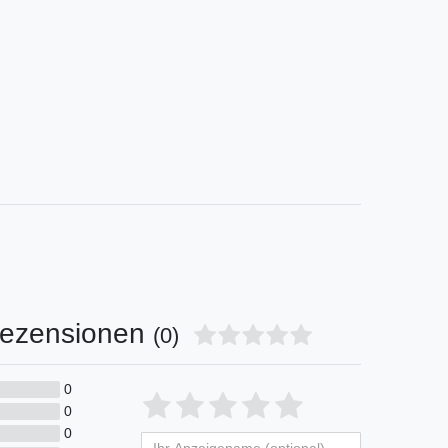
ezensionen
(0)
0
Bewertungssterne
1
2
3
4
5
0
0
von
von
von
von
von