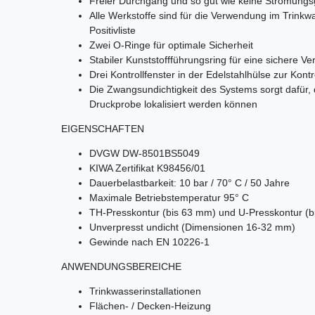
Freier Durchgang und so gut wie keine Strömung
Alle Werkstoffe sind für die Verwendung im Trink
Positivliste
Zwei O-Ringe für optimale Sicherheit
Stabiler Kunststoffführungsring für eine sichere 
Drei Kontrollfenster in der Edelstahlhülse zur Kontr
Die Zwangsundichtigkeit des Systems sorgt dafür,
Druckprobe lokalisiert werden können
EIGENSCHAFTEN
DVGW DW-8501BS5049
KIWA Zertifikat K98456/01
Dauerbelastbarkeit: 10 bar / 70° C / 50 Jahre
Maximale Betriebstemperatur 95° C
TH-Presskontur (bis 63 mm) und U-Presskontur (
Unverpresst undicht (Dimensionen 16-32 mm)
Gewinde nach EN 10226-1
ANWENDUNGSBEREICHE
Trinkwasserinstallationen
Flächen- / Decken-Heizung