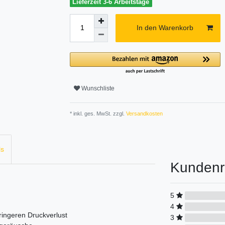
Lieferzeit 3-6 Arbeitstage
In den Warenkorb
Wunschliste
* inkl. ges. MwSt. zzgl.
Versandkosten
ls
Kundenr
5
4
ringeren Druckverlust
3