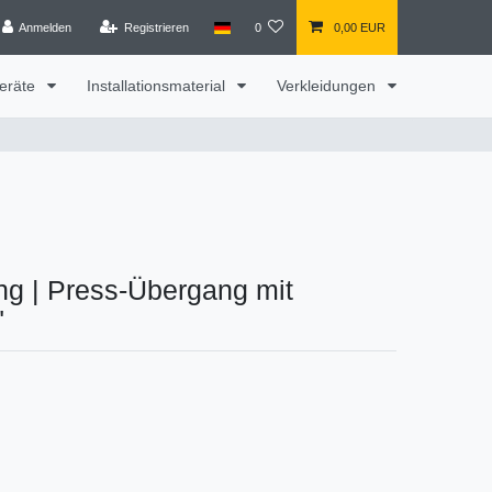
Anmelden
Registrieren
0
0,00 EUR
eräte
Installationsmaterial
Verkleidungen
ng
|
Press-Übergang mit
"